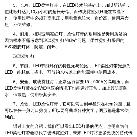
3、长寿。LED柔性灯带，在LED技术的基础上，加以新结构，
使此款灯达到10万小时的超长寿命。而传统霓虹灯只能在常温下工
作，使用过程中必须升高电压，用电量也较大、造价高、使用寿命
短、不便维修。
4、耐用。相对玻璃霓虹灯，柔性灯带的耐用性是毋用质疑的，
因为根本不需考虑到玻璃霓虹灯的破碎问题，柔性霓虹灯采用的
PVC塑胶灯体，防震、耐热。
玻璃霓虹灯
5、节能。LED节能环保的特性无与伦比，LED柔性灯带光源为
LED，能耗低，省电，可节约70%以上的能源耗电使用成本。
6、安全。玻璃霓虹灯，正常运行需要15，000V的高电压，而
LED柔性灯带在24V低电压的情况下也能运行正常，加上其防震防
水，低散热，使用极其安全。
7、柔软。LED柔性灯带，它可以弯曲到半径只在4cm的圆，且
可以在任一剪刀口剪切，所以要弯曲成各种文字，图形都是非常便
利的。
通过上文的介绍，我们可以看出LED灯带的优点，也明白为何
LED柔性灯带会取代了玻璃霓虹灯，未来LED灯将更多更快的替代传