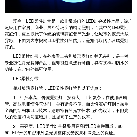
现今，LED柔性灯带是一款非常热门的LED灯突破性产品，被广
泛应用在家居、商业、展柜等场所的辅助照明，而其中的LED柔性
霓虹灯，更是取代了传统的玻璃霓虹管等光源，让城市的夜景大放
异彩。下面为大家揭秘LED柔性灯的优点，是如何取代了玻璃霓虹
灯的。
LED柔性灯带，在外表看上去和玻璃霓虹灯并无差别，是一种
专业线性灯光装饰产品，但却能任意进行弯曲，具有抗碎和防水的
功能，在户内外都可使用。
LED柔性灯带
相对玻璃霓虹管，LED柔性霓虹管具以下优点：
1、生产率高。传统霓虹灯，投资大，工艺复杂，在使用玻璃
管、高压电和惰性气体时，会有诸多不便。而柔性霓虹灯则是采用
全新的结构和LED技术，运用特有的光学技术与外壳设计，不但光
线的强度和均匀度增加，且提高了生产的效率。
2、高亮度。LED柔性灯带是采用高亮度LED串联而成，80-
90LED/米的加密排列是光源整体发光效果和高亮度的保证。