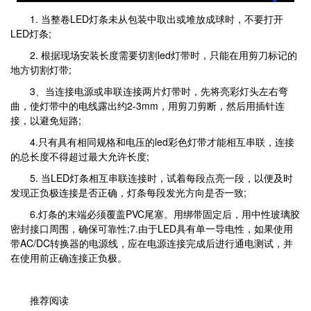
1. 当整卷LED灯条未从包装中取出或堆放成球时，不要打开
LED灯条;
2. 根据现场安装长度需要切割led灯带时，只能在用剪刀标记的
地方切割灯带;
3、当连接电源或串联连接两片灯带时，先将亮彩灯头左右弯
曲，使灯带中的电线露出约2-3mm，用剪刀剪断，然后用插针连
接，以避免短路;
4.只有具有相同规格和电压的led彩色灯带才能相互串联，连接
的总长度不得超过最大允许长度;
5. 当LED灯条相互串联连接时，试着每段点亮一段，以便及时
发现正负极连接是否正确，灯条每段发光方向是否一致;
6.灯条的末端必须覆盖PVC尾塞。用绑带固定后，用中性玻璃胶
密封接口周围，确保可靠性;7.由于LED具有单一导电性，如果使用
带AC/DC转换器的电源线，应在电源连接完成后进行通电测试，并
在使用前正确连接正负极。
推荐阅读