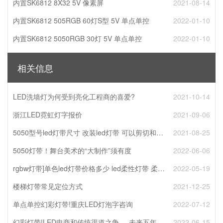
内置SK6812 8X32 5V 像素屏
2021-08-14
内置SK6812 505RGB 60灯S型 5V 单点单控
2022-01-10
内置SK6812 5050RGB 30灯 5V 单点单控
2022-01-10
相关信息
LED洗墙灯为何受到亮化工程商的喜爱?
2021-10-14
浙江LED霓虹灯字报价
2021-09-06
5050型号led灯带尺寸 改装led灯带 可以剪切和延接
2021-08-25
5050灯带！舞台美术的“大制作”须有度
2022-06-06
rgbw灯带]单色led灯带价格多少 led柔性灯带 柔软 能任意卷曲
2022-05-19
楼梯灯带常见定位方式
2021-12-25
单点单控幻彩灯带!重庆LED灯泡字咨询
2022-07-12
幻彩灯带!LED电商和传统渠道之争----未来五年见分晓
2022-06-15